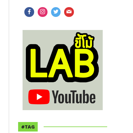
facebook
instagram
twitter
mail
#TAG