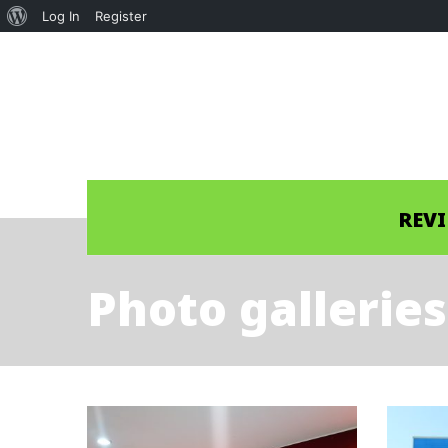
About
Log In
Register
WordPress
REV
Photo galleries