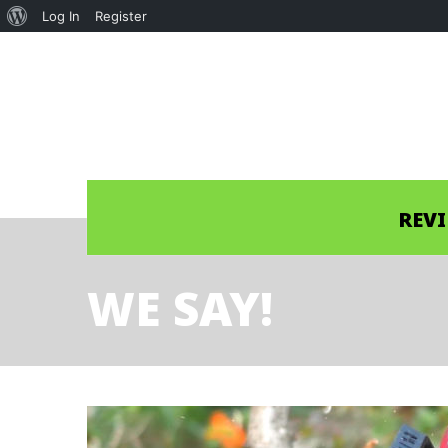
About
Log In
Register
WordPress
REV
WE SAY!