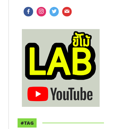
facebook
instagram
twitter
mail
#TAG