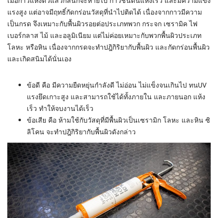
เมื่อกาวแห้งตัวแล้วกลิ่นก็จะหายไป กาวชนิดนี้แห้งเร็ว และมีความแข็ง
แรงสูง แต่อาจมีฤทธิ์กัดกร่อนวัสดุที่นำไปติดได้ เนื่องจากกาวมีความ
เป็นกรด จึงเหมาะกับพื้นผิวรอยต่อประเภทพวก กระจก เซรามิค ไฟ
เบอร์กลาส ไม้ และอลูมิเนียม แต่ไม่ค่อยเหมาะกับพวกพื้นผิวประเภท
โลหะ หรือหิน เนื่องจากกรดจะทำปฎิกิริยากับพื้นผิว และกัดกร่อนพื้นผิว
และเกิดสนิมได้นั่นเอง
ข้อดี คือ มีความยืดหยุ่นกำลังดี ไม่อ่อน ไม่แข็งจนเกินไป ทนUV
แรงยึดเกาะสูง และสามารถใช้ได้ทั้งภายใน และภายนอก แห้ง
เร็ว ทำให้จบงานได้เร็ว
ข้อเสีย คือ ห้ามใช้กับวัสดุที่มีพื้นผิวเป็นเซรามิก โลหะ และหิน ซิ
ลิโคน จะทำปฎิกิริยากับพื้นผิวดังกล่าว