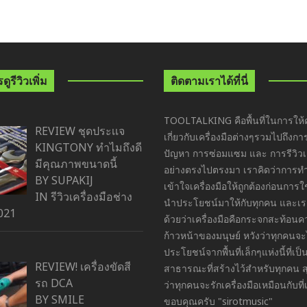
ูรีวิวเพิ่ม
ติดตามเราได้ที่นี่
TOOLTALKING คือพื้นที่ในการให้ค
REVIEW ชุดประเเจ
เกี่ยวกับเครื่องมือต่างๆรวมไปถึงกา
KINGTONY ทำไมถึงดี
ปัญหา การซ่อมแซม และ การรีวิวเค
มีคุณภาพขนาดนี้
อย่างตรงไปตรงมา เราคิดว่าการ
BY SUPAKIJ
เข้าใจเครื่องมือให้ถูกต้องก่อนการ
IN
รีวิวเครื่องมือช่าง
นำประโยชน์มาให้กับทุกคน และเราย
021
ด้วยว่าเครื่องมือคือกระจกสะท้อน
ก้าวหน้าของมนุษย์ หวังว่าทุกคนจะ
ประโยชน์จากพื้นที่เล็กๆแห่งนี้ที่เป็นพ
REVIEW! เครื่องขัดสี
สาธารณะที่สร้างไว้สำหรับทุกคน ส
รถ DCA
ว่าทุกคนจะรักเครื่องมือเหมือนกับที่
BY SMILE
ขอบคุณครับ "sirotmusic"