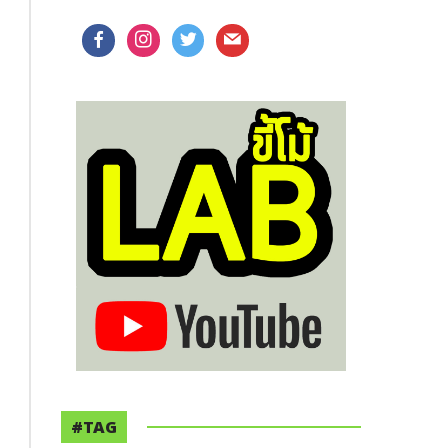
facebook
instagram
twitter
mail
#TAG