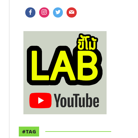
facebook
instagram
twitter
mail
#TAG