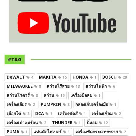
#TAG
DeWALT
MAKITA
HONDA
BOSCH
4
15
1
20
MILWAUKEE
สว่านไร้สาย
สว่านไฟฟ้า
8
13
6
สว่านโรตารี่
สว่าน
เครื่องมือลม
8
15
1
เครื่องเจียร
PUMPKIN
กล่องเก็บเครื่องมือ
2
3
1
เลื่อยโซ่
DCA
เครื่องขัดสี
เครื่องเชื่อม
3
1
1
2
เครื่องเป่าลมร้อน
THUNDER
ปั๊มลม
2
1
12
PUMA
แท่นตัดไฟเบอร์
เครื่องขัดกระดาษทราย
1
1
2