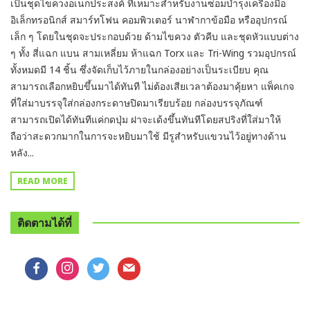
เป็นชุดไขควงอเนกประสงค์ ที่เหมาะสำหรับงานซ่อมบำรุงเครื่องมือ
อิเล็กทรอนิกส์ สมาร์ทโฟน คอมพิวเตอร์ นาฬากาข้อมือ หรืออุปกรณ์
เล็ก ๆ โดยในชุดจะประกอบด้วย ด้ามไขควง ตัวคีบ และชุดหัวแบบต่าง
ๆ ทั้ง สี่แฉก แบน สามเหลี่ยม ห้าแฉก Torx และ Tri-Wing รวมอุปกรณ์
ทั้งหมดมี 14 ชิ้น ซึ่งจัดเก็บไว้ภายในกล่องอย่างเป็นระเบียบ คุณ
สามารถเลือกหยิบขึ้นมาได้ทันที ไม่ต้องเสียเวลาต้องมาคุ้ยหา แพ็คเกจ
ที่ใส่มาบรรจุใส่กล่องกระดาษปิดมาเรียบร้อย กล่องบรรจุภัณฑ์
สามารถเปิดได้ทันทีแค่กดปุ่ม ฝาจะเด้งขึ้นทันทีโดยสปริงที่ใส่มาให้
ถือว่าสะดวกมากในการจะหยิบมาใช้ มีรูสำหรับแขวนไว้อยู่ทางด้าน
หลัง...
READ MORE
ติดตามได้ที่
facebook
instagram
twitter
mail