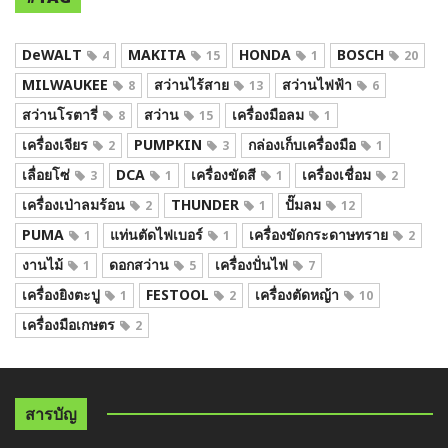
DeWALT
MAKITA
HONDA
BOSCH
4
15
1
20
MILWAUKEE
สว่านไร้สาย
สว่านไฟฟ้า
8
13
6
สว่านโรตารี่
สว่าน
เครื่องมือลม
8
15
1
เครื่องเจียร
PUMPKIN
กล่องเก็บเครื่องมือ
2
3
1
เลื่อยโซ่
DCA
เครื่องขัดสี
เครื่องเชื่อม
3
1
1
2
เครื่องเป่าลมร้อน
THUNDER
ปั๊มลม
2
1
12
PUMA
แท่นตัดไฟเบอร์
เครื่องขัดกระดาษทราย
1
1
2
งานไม้
ดอกสว่าน
เครื่องปั่นไฟ
1
5
7
เครื่องยิงตะปู
FESTOOL
เครื่องตัดหญ้า
1
2
10
เครื่องมือเกษตร
2
สารบัญ