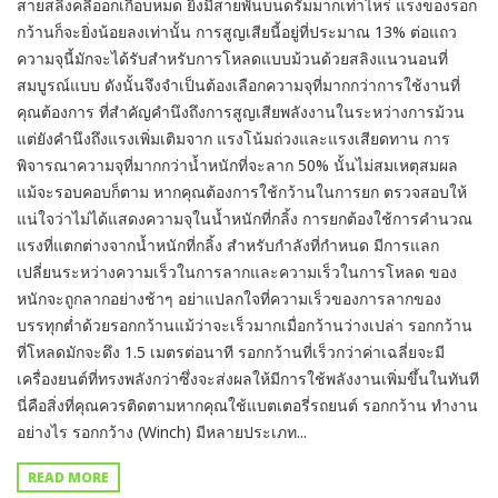
สายสลิงคลี่ออกเกือบหมด ยิ่งมีสายพันบนดรัมมากเท่าไหร่ แรงของรอก
กว้านก็จะยิ่งน้อยลงเท่านั้น การสูญเสียนี้อยู่ที่ประมาณ 13% ต่อแถว
ความจุนี้มักจะได้รับสำหรับการโหลดแบบม้วนด้วยสลิงแนวนอนที่
สมบูรณ์แบบ ดังนั้นจึงจำเป็นต้องเลือกความจุที่มากกว่าการใช้งานที่
คุณต้องการ ที่สำคัญคำนึงถึงการสูญเสียพลังงานในระหว่างการม้วน
แต่ยังคำนึงถึงแรงเพิ่มเติมจาก แรงโน้มถ่วงและแรงเสียดทาน การ
พิจารณาความจุที่มากกว่าน้ำหนักที่จะลาก 50% นั้นไม่สมเหตุสมผล
แม้จะรอบคอบก็ตาม หากคุณต้องการใช้กว้านในการยก ตรวจสอบให้
แน่ใจว่าไม่ได้แสดงความจุในน้ำหนักที่กลิ้ง การยกต้องใช้การคำนวณ
แรงที่แตกต่างจากน้ำหนักที่กลิ้ง สำหรับกำลังที่กำหนด มีการแลก
เปลี่ยนระหว่างความเร็วในการลากและความเร็วในการโหลด ของ
หนักจะถูกลากอย่างช้าๆ อย่าแปลกใจที่ความเร็วของการลากของ
บรรทุกต่ำด้วยรอกกว้านแม้ว่าจะเร็วมากเมื่อกว้านว่างเปล่า รอกกว้าน
ที่โหลดมักจะดึง 1.5 เมตรต่อนาที รอกกว้านที่เร็วกว่าค่าเฉลี่ยจะมี
เครื่องยนต์ที่ทรงพลังกว่าซึ่งจะส่งผลให้มีการใช้พลังงานเพิ่มขึ้นในทันที
นี่คือสิ่งที่คุณควรติดตามหากคุณใช้แบตเตอรี่รถยนต์ รอกกว้าน ทำงาน
อย่างไร รอกกว้าง (Winch) มีหลายประเภท...
READ MORE