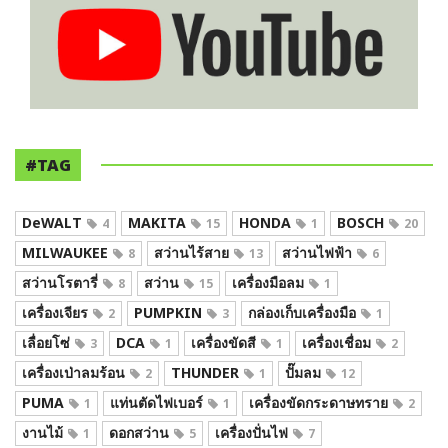
#TAG
DeWALT
MAKITA
HONDA
BOSCH
4
15
1
20
MILWAUKEE
สว่านไร้สาย
สว่านไฟฟ้า
8
13
6
สว่านโรตารี่
สว่าน
เครื่องมือลม
8
15
1
เครื่องเจียร
PUMPKIN
กล่องเก็บเครื่องมือ
2
3
1
เลื่อยโซ่
DCA
เครื่องขัดสี
เครื่องเชื่อม
3
1
1
2
เครื่องเป่าลมร้อน
THUNDER
ปั๊มลม
2
1
12
PUMA
แท่นตัดไฟเบอร์
เครื่องขัดกระดาษทราย
1
1
2
งานไม้
ดอกสว่าน
เครื่องปั่นไฟ
1
5
7