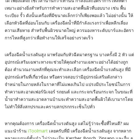
ได้ เพียงแต่จะใช้เวลานานกว่าเท่านั้น กำลังและอัตราการไหลที่ต่ำ
เหมาะอย่างยิ่งสำหรับการทำความสะอาดพื้นผิวที่บอบบาง เช่น พื้น
ระเบียง รั้ว ดังนั้นเครื่องที่มีขนาดเล็กกว่าก็เพียงพอแล้ว ไม่อย่างนั้น ให้
เลือกหัวฉีดที่อ่อนโยนกับ เครื่องฉีดน้ำที่มีกำลังแรงกว่าเพื่อหลีกเลี่ยง
ความเสียหาย สำหรับพื้นผิวขนาดใหญ่ ควรมองหาระดับบาร์และอัตรา
การไหลที่สูงกว่าเพื่อทำงานให้เสร็จอย่างรวดเร็ว
เครื่องฉีดน้ำแรงดันสูง มาพร้อมกับหัวฉีดมาตรฐาน บางครั้งมี 2 หัว แต่
อุปกรณ์เสริมเฉพาะทางจะช่วยให้คุณทำงานเฉพาะอย่างได้อย่างถูก
ต้อง คำนวณงานหลักที่คุณจะทำและเลือก เครื่องฉีดน้ำแรงดันสูง ที่มี
อุปกรณ์เสริมที่เกี่ยวข้อง หรือตรวจสอบว่ามีอุปกรณ์เสริมดังกล่าว
จำหน่ายในภายหลังในราคาที่ไม่แพงเกินไป แปรงมีประโยชน์ในการ
ทำความสะอาดเฟอร์นิเจอร์ รถยนต์ และกระจกเรือนกระจก ในขณะที่
น้ำยาทำความสะอาดลานบ้านจะทำความสะอาดพื้นผิวได้เบามากโดย
ไม่ทำให้สิ่งสกปรกและคราบสกปรกกระเซ็นไปทั่ว
หากคุณต้องการ เครื่องฉีดน้ำแรงดันสูง แต่ไม่รู้ว่าจะซื้อที่ไหนดี? ผม
แนะนำร้าน
iToolmart
เลยครับที่มี เครื่องฉีดน้ำแรงดันสูง จากหลาก
หลายแบรนด์ชั้นนำ ไม่ว่าจะเป็น Karcher, Bosch, Zinsano และอื่น ๆ