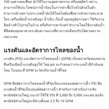
100 องศาเซลเซียส มักใช้ในงานอุตสาหกรรม หรือปศุสัตว์ เพราะ
สามารถใช้ประโยชน์จากน้ำร้อนในการฆ่าเชื้อโรคไปด้วยในตัว
สามารถล้างคราบประเภทน้ำมันได้โดยไม่ต้องพึ่งสารทำความสะอาด
ใดๆ เครื่องฉีดน้ำแรงดันสูง
น้ำเย็น เป็นน้ำอุณหภูมิธรรมดา ใช้กับงาน
ฉีดล้างทั่วไปภายในบ้าน หรือกิจการคาร์แคร์ ทำงานโดยใช้แรงดันน้ำ
ที่ฉีดพ่นออกมาตามระดับความแรงที่สามารถเลือกปรับได้ตามความ
เหมาะสม
แรงดันและอัตราการไหลของน้ำ
แรงดัน (PSI) และอัตราการไหลของน้ำ (GPM) เป็นหน่วยวัดสองหน่วย
ที่เครื่องฉีดน้ำแรงดันสูงใช้ โดย psi จะกำหนดว่ากระแสน้ำมีกำลังแค่
ไหน ในขณะที่ GPM จะวัดปริมาณน้ำที่ไหล
GPM คืออัตราการไหลของน้ำที่วัดเป็นแกลลอนต่อตารางนิ้ว PSI คือ
แรงดันน้ำที่วัดเป็นปอนด์ต่อตารางนิ้ว สำหรับการดำเนินการเชิง
พาณิชย์ส่วนใหญ่ แนะนำให้ใช้ PSI ที่ 3,000 ถึง 5,000 และหน่วยเชิง
พาณิชย์ส่วนใหญ่จะมีช่วงตั้งแต่ 2.5 ถึง 10 GPM