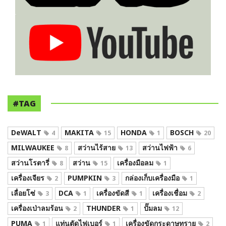
#TAG
DeWALT
MAKITA
HONDA
BOSCH
4
15
1
20
MILWAUKEE
สว่านไร้สาย
สว่านไฟฟ้า
8
13
6
สว่านโรตารี่
สว่าน
เครื่องมือลม
8
15
1
เครื่องเจียร
PUMPKIN
กล่องเก็บเครื่องมือ
2
3
1
เลื่อยโซ่
DCA
เครื่องขัดสี
เครื่องเชื่อม
3
1
1
2
เครื่องเป่าลมร้อน
THUNDER
ปั๊มลม
2
1
12
PUMA
แท่นตัดไฟเบอร์
เครื่องขัดกระดาษทราย
1
1
2