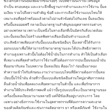
ซึ่งได้รับความนิยมเพิ่มมากขึ้นเรื่อยๆ ในบทคาวมนี้เราจะให้ข้อมูล
จำเป็น ครอบคลุม และเจาะลึกพื้นฐานการทำงานและการใช้งาน ปั้มล
มเงียบ รวมไปถึงความสำคัญ ข้อดี และการเลือกใช้งานแบบไหนให้
เหมาะสมที่สุดถ้าพร้อมแล้วตามไปอ่านหัวข้อต่อไปกันเลย ปั้มลมเงียบ
หรือปั๊มลมออยฟรี กลายเป็นมาตรฐานสำคัญของอุตสาหกรรมต่างๆ
อย่างแพร่หลาย เพราะเป็นหนึ่งในทางเลือกที่เป็นมิตรกับสิ่งแวดล้อม
และปั้มลมเงียบไม่สร้างมลพิษทางเสียงเมื่อมันทำงานและมี
ประสิทธิภาพเทียบเท่ากับปั๊มแบบเดิมชนิดอื่นๆ ปั๊มเหล่านี้ได้รับการ
ออกแบบมาเพื่อให้สามารถรักษามาตรฐานและได้ประสิทธิภาพการ
ทำงานสูงเพราะตัวปั๊มไม่ต้องใช้น้ำมันในการทำงาน ทำให้เป็นตัวเลือก
ที่เหมาะสมที่สุดสำหรับการใช้งานที่ไม่ต้องการการปนเปื้อนของน้ำมัน
ที่ออกมากับลม ในบทความ ปั้มลมเงียบ คืออะไร? ก่อนอื่นมาลอง
ทำความเข้าใจกับลักษณะงานว่างานแบบไหนที่มีความต้องการปั้มลม
เงียบปั๊มไร้น้ำมัน ด้วยที่ว่าปั๊มแบบเดิมชนิดอื่นส่วนใหญ่อาศัยการหล่อ
ลื่นด้วยน้ำมันเพื่อลดแรงเสียดทานภายในตัวปั๊ม และเพื่อรักษาการ
ทำงานให้มีประสิทธิภาพคงที่ แม้ว่าปั๊มรูปบแบบนี้จะเป็นมาตรฐานของ
เครื่องปั้มลมเงียบมานานหลายปี แต่ก็มีข้อเสียอยู่บางประการ โดย
เฉพาะอย่างยิ่งการจะใช้งานในอุตสาหกรรมที่ต้องการความสะอาด
ของตัวผลิตภัณฑ์และเช่นการผลิตอาหาร ยา หรือเคมีภัณฑ์ ใช้งานใน