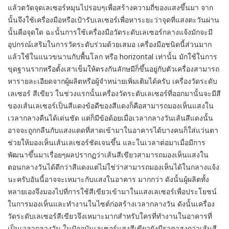
แล้วตวัดจุดเลเซอร์หมุนไปรอบๆเพื่อสร้างความถี่ของแสงขึ้นมา จาก
นั้นจึงใช้เครื่องมือหรือเป้ารับเลเซอร์เพื่อหาระยะว่าจุดที่แสงตะวันผ่าน
นั้นคือจุดใด ฉะนั้นการใช้เครื่องมือวัดระดับเลเซอร์กลางแจ้งมักจะมี
อุปกรณ์เสริมในการวัดระดับร่วมด้วยเสมอ เครื่องมือชนิดนี้ส่วนมาก
แล้วใช้ในแนวขนานกับพื้นโลก หรือ horizontal เท่านั้น มักใช้ในการ
ขุดฐานรากหรือตั้งเสาเข็มให้ตรงกันลักษมีก็ขึ้นอยู่กับตัวเครื่องสามารถ
หารายละเอียดจากผู้ผลิตหรือผู้จำหน่ายเพิ่มเติมได้ครับ เครื่องวัดระดับ
เลเซอร์ สีเขียว ในช่วงแรกนั้นเครื่องวัดระดับเลเซอร์ที่ออกมานั้นจะมีสี
ของเส้นเลเซอร์เป็นสีแดงข้อดีของสีแดงก็คือสามารถมองเห็นแสงใน
เวลากลางคืนได้เด่นชัด แต่ก็มีข้อด้อยเมื่อเวลากลางวันเส้นสีแดงนั้น
อาจจะถูกกลืนกับแสงแดดที่สาดเข้ามาในอาคารได้บางคนก็ใส่แว่นตา
ช่วยให้มองเห็นเส้นเลเซอร์ชัดเจนขึ้น และในเวลาต่อมาเมื่อมีการ
พัฒนาขึ้นมาเรื่อยๆผลปรากฏว่าเส้นสีเขียวสามารถมองเห็นแสงใน
ตอนกลางวันได้ดีกว่าสีแดงแต่ไม่ใช่ว่าสามารถมองเห็นได้ในกลางแจ้ง
นะครับอันนี้อาจจะเหมาะกับแสงในอาคาร มากกว่า ดังนั้นผู้ผลิตทั้ง
หลายเองจึงมองไปที่การใช้สีเขียวเข้ามาในแสงเลเซอร์เพื่อประโยชน์
ในการมองเห็นและทำงานในไซต์ก่อสร้างเวลากลางวัน ดังนั้นเครื่อง
วัดระดับเลเซอร์สีเขียวจึงเหมาะมากสำหรับใครที่ทำงานในอาคารที่
เป็นเวลากลางวัน ในปัจจุบันเลเซอร์แสงสีเขียวยังมีราคาสูงกว่าเส้นสี