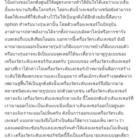
โน้มถ่วงของโลกตั้งศูนย์ให้อยู่ตรงกลางทำให้มั่นใจได้เลยว่าแนวเส้น
นั้นจะขนานกับพื้นโลกจริงๆ โดยระดับน้ำเลเซอร์บางชนิดยังสามารถ
ล็อคให้เลนส์ที่ใช้เส้นค้างไว้ไม่ให้เป็นลูกดิ่งได้อีกด้วยอันนี้คือบาง
option สำหรับบางรุ่นเท่านั้น โดยตัวเครื่องเลเซอร์ในปัจจุบัน
อาจสามารถหาพลังงานได้จากทั้งถ่านแบบอัลคาไลน์หรือการชาร์จ
แบตเตอรี่แบบลิเทียมไอออน นอกจากนี้เครื่องวัดระดับเลเซอร์ ยังมี
มากมายแบ่งออกเป็นหลายรุ่นบ้างก็มีแบบกากบาทบ้างก็มีแบบรอบตัว
หรือบางรุ่นอาจจะมีเป็นแบบจุดเลยก็ได้นะเดี๋ยวเรามาดูรูปแบบของ
เครื่องวัดระดับเลเซอร์กันเลยครับ รูปแบบของ เครื่องวัดระดับเลเซอร์
อย่างที่เราได้กล่าวไปเครื่องวัดระดับเลเซอร์เป้าหมายนั้นคือการสร้าง
ระดับให้เที่ยงตรงขนานและเป็นมุมฉาก หรือแม้กระทั่งสร้างจุดตัดจาก
เพดานสู่พื้นให้เป็นลูกดิ่งดังนั้นเครื่องวัดระดับเลเซอร์จึงมีมากมาย
หลายชนิดและหลายรูปแบบ ยกตัวอย่างเช่น เครื่องวัดระดับเลเซอร์
กลางแจ้ง เครื่องวัดระดับเลเซอร์กลางแจ้ง นี้โดยปกติแล้วเส้นเลเซอร์ที่
เราฉายออกไปจะเป็นเส้นแบบนิ่งเมื่อเราเส้นเลเซอร์ออกไปอยู่นอก
กลางแจ้งเราจะมองไม่เห็นครับ ดังนั้นการออกแบบเครื่องวัดระดับ
เลเซอร์ แบบกลางแจ้งจึงไม่จำเป็นต้องให้ตาเรามองเห็น เพราะว่า
แสงแดดมักจะซ้อนกับแสงเลเซอร์จนทำให้แสงเลเซอร์มองไม่เห็นอยู่
แล้ว เครื่องวัดระดับเลเซอร์ชนิดนี้จึงเป็นเครื่องฉายแสงแบบจุดเดียว