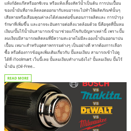
แท้งก์อัดแก๊สหรืออกซิเจน หรือแท้งเลี้ยงสัตว์น้ำเป็นต้น การปนเปื้อน
ของน้ำมันที่อาจเล็ดลอดออกมากับลมอาจจะไปทำให้ผลิตภัณฑ์นั้นๆ
เสียหายหรือเสือมคุณค่าลงได้ส่งผลต่อขั้นตอนการผลิตและ การบำรุง
รักษาที่เพิ่มขึ้น และอาจจะอันตรายต่อสิ่งแวดล้อมด้วย นี่คือจุดที่ปั้มลม
เงียบ/ปั๊มไร้น้ำมันสามารถเข้ามาช่วยแก้ไขกับปัญหาเหล่านี้ เพราะปั๊ม
ลมเงียบมีสามารถผลิตลมที่มีความสะอาดไม่มีละอองน้ำมันออกมาปน
เปื้อน เหมาะสำหรับอุตสาหกรรมต่างๆ เป็นอย่างดี หากต้องการเลือก
ซื้อ หรือต้องการข้อมูลเพิ่มเติมเกี่ยวกับ ปั๊มลมเงียบ สามารถเข้าไปดู
ได้ที่ iToolmart เว็บนี้เลย ปั้มลมเงียบทำงานยังไง? ปั้มลมเงียบ ปั๊มไร้
น้ำมัน (Oil-Free...
READ MORE