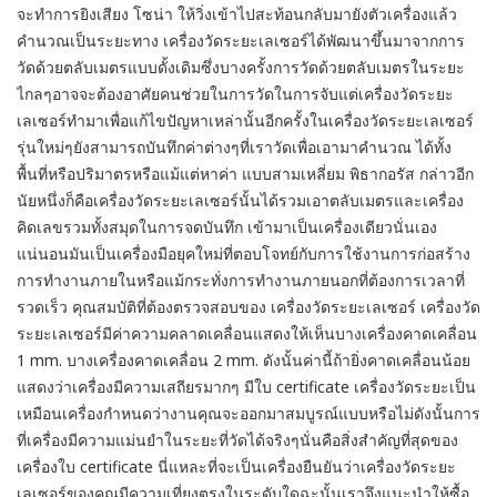
จะทำการยิงเสียง โซน่า ให้วิ่งเข้าไปสะท้อนกลับมายังตัวเครื่องแล้ว
คำนวณเป็นระยะทาง เครื่องวัดระยะเลเซอร์ได้พัฒนาขึ้นมาจากการ
วัดด้วยตลับเมตรแบบดั้งเดิมซึ่งบางครั้งการวัดด้วยตลับเมตรในระยะ
ไกลๆอาจจะต้องอาศัยคนช่วยในการวัดในการจับแต่เครื่องวัดระยะ
เลเซอร์ทำมาเพื่อแก้ไขปัญหาเหล่านั้นอีกครั้งในเครื่องวัดระยะเลเซอร์
รุ่นใหม่ๆยังสามารถบันทึกค่าต่างๆที่เราวัดเพื่อเอามาคำนวณ ได้ทั้ง
พื้นที่หรือปริมาตรหรือแม้แต่หาค่า แบบสามเหลี่ยม พิธากอรัส กล่าวอีก
นัยหนึ่งก็คือเครื่องวัดระยะเลเซอร์นั้นได้รวมเอาตลับเมตรและเครื่อง
คิดเลขรวมทั้งสมุดในการจดบันทึก เข้ามาเป็นเครื่องเดียวนั่นเอง
แน่นอนมันเป็นเครื่องมือยุคใหม่ที่ตอบโจทย์กับการใช้งานการก่อสร้าง
การทำงานภายในหรือแม้กระทั่งการทำงานภายนอกที่ต้องการเวลาที่
รวดเร็ว คุณสมบัติที่ต้องตรวจสอบของ เครื่องวัดระยะเลเซอร์ เครื่องวัด
ระยะเลเซอร์มีค่าความคลาดเคลื่อนแสดงให้เห็นบางเครื่องคาดเคลื่อน
1 mm. บางเครื่องคาดเคลื่อน 2 mm. ดังนั้นค่านี้ถ้ายิ่งคาดเคลื่อนน้อย
แสดงว่าเครื่องมีความเสถียรมากๆ มีใบ certificate เครื่องวัดระยะเป็น
เหมือนเครื่องกำหนดว่างานคุณจะออกมาสมบูรณ์แบบหรือไม่ดังนั้นการ
ที่เครื่องมีความแม่นยำในระยะที่วัดได้จริงๆนั่นคือสิ่งสำคัญที่สุดของ
เครื่องใบ certificate นี่แหละที่จะเป็นเครื่องยืนยันว่าเครื่องวัดระยะ
เลเซอร์ของคุณมีความเที่ยงตรงในระดับใดฉะนั้นเราจึงแนะนำให้ซื้อ