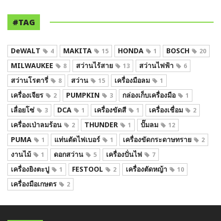
#TAG
DeWALT
MAKITA
HONDA
BOSCH
4
15
1
20
MILWAUKEE
สว่านไร้สาย
สว่านไฟฟ้า
8
13
6
สว่านโรตารี่
สว่าน
เครื่องมือลม
8
15
1
เครื่องเจียร
PUMPKIN
กล่องเก็บเครื่องมือ
2
3
1
เลื่อยโซ่
DCA
เครื่องขัดสี
เครื่องเชื่อม
3
1
1
2
เครื่องเป่าลมร้อน
THUNDER
ปั๊มลม
2
1
12
PUMA
แท่นตัดไฟเบอร์
เครื่องขัดกระดาษทราย
1
1
2
งานไม้
ดอกสว่าน
เครื่องปั่นไฟ
1
5
7
เครื่องยิงตะปู
FESTOOL
เครื่องตัดหญ้า
1
2
10
เครื่องมือเกษตร
2