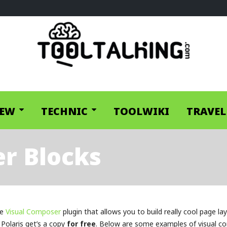
IEW
TECHNIC
TOOLWIKI
TRAVEL
r Blocks
me
Visual Composer
plugin that allows you to build really cool page l
Polaris get’s a copy
for free
. Below are some examples of visual co