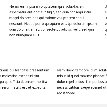
Nemo enim ipsam voluptatem quia voluptas sit
U
aspernatur aut odit aut fugit, sed quia consequuntur
e
magni dolores eos qui ratione voluptatem sequi
u
nesciunt. Neque porro quisquam est, qui dolorem ipsum
e
quia dolor sit amet, consectetur, adipisci velit, sed quia
q
non numquam eius.
e
imus qui blanditiis praesentium
Nam libero tempore, cum soluta 
s molestias excepturi sint
minus id quod maxime placeat 
pa qui officia deserunt mollitia
dolor repellendus. Temporibus a
 rerum facilis est et expedita
necessitatibus saepe eveniet ut
recusandae.