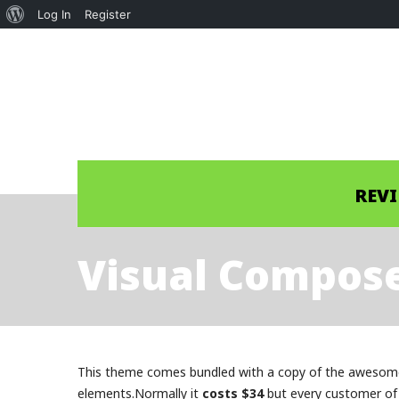
About
Log In
Register
WordPress
REV
Visual Compose
This theme comes bundled with a copy of the aweso
elements.Normally it
costs $34
but every customer of 