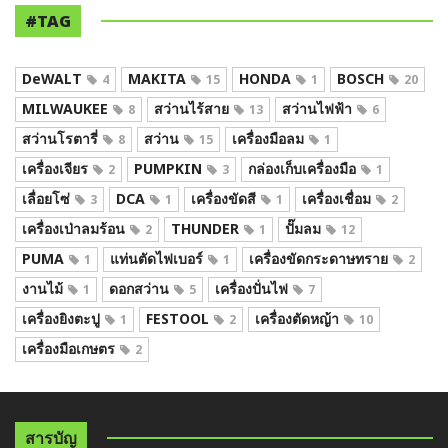
#TAG
DeWALT
MAKITA
HONDA
BOSCH
4
15
1
20
MILWAUKEE
สว่านไร้สาย
สว่านไฟฟ้า
8
13
6
สว่านโรตารี่
สว่าน
เครื่องมือลม
8
15
1
เครื่องเจียร
PUMPKIN
กล่องเก็บเครื่องมือ
2
3
1
เลื่อยโซ่
DCA
เครื่องขัดสี
เครื่องเชื่อม
3
1
1
2
เครื่องเป่าลมร้อน
THUNDER
ปั๊มลม
2
1
12
PUMA
แท่นตัดไฟเบอร์
เครื่องขัดกระดาษทราย
1
1
2
งานไม้
ดอกสว่าน
เครื่องปั่นไฟ
1
5
7
เครื่องยิงตะปู
FESTOOL
เครื่องตัดหญ้า
1
2
10
เครื่องมือเกษตร
2
สารบัญ