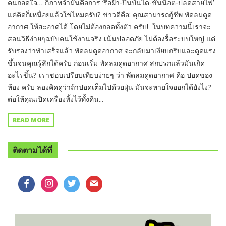
คนถอดใจ… ก็ภาพจำมันคือการ ‘รื้อฝ้า-ปีนบันได-ขันน็อต-ปลดสายไฟ’
แค่คิดก็เหนื่อยแล้วใช่ไหมครับ? ข่าวดีคือ: คุณสามารถกู้ชีพ พัดลมดูด
อากาศ ให้สะอาดได้ โดยไม่ต้องถอดทั้งตัว ครับ! ในบทความนี้เราจะ
สอนวิธีง่ายๆฉบับคนใช้งานจริง เน้นปลอดภัย ไม่ต้องรื้อระบบใหญ่ แต่
รับรองว่าทำเสร็จแล้ว พัดลมดูดอากาศ จะกลับมาเงียบกริบและดูดแรง
ขึ้นจนคุณรู้สึกได้ครับ ก่อนเริ่ม พัดลมดูดอากาศ สกปรกแล้วมันเกิด
อะไรขึ้น? เราชอบเปรียบเทียบง่ายๆ ว่า พัดลมดูดอากาศ คือ ปอดของ
ห้อง ครับ ลองคิดดูว่าถ้าปอดเต็มไปด้วยฝุ่น มันจะหายใจออกได้ยังไง?
ต่อให้คุณเปิดเครื่องทิ้งไว้ทั้งคืน...
READ MORE
ติดตามได้ที่
facebook
instagram
twitter
mail