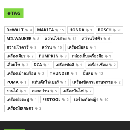
#TAG
DeWALT
MAKITA
HONDA
BOSCH
4
15
1
20
MILWAUKEE
สว่านไร้สาย
สว่านไฟฟ้า
8
13
6
สว่านโรตารี่
สว่าน
เครื่องมือลม
8
15
1
เครื่องเจียร
PUMPKIN
กล่องเก็บเครื่องมือ
2
3
1
เลื่อยโซ่
DCA
เครื่องขัดสี
เครื่องเชื่อม
3
1
1
2
เครื่องเป่าลมร้อน
THUNDER
ปั๊มลม
2
1
12
PUMA
แท่นตัดไฟเบอร์
เครื่องขัดกระดาษทราย
1
1
2
งานไม้
ดอกสว่าน
เครื่องปั่นไฟ
1
5
7
เครื่องยิงตะปู
FESTOOL
เครื่องตัดหญ้า
1
2
10
เครื่องมือเกษตร
2