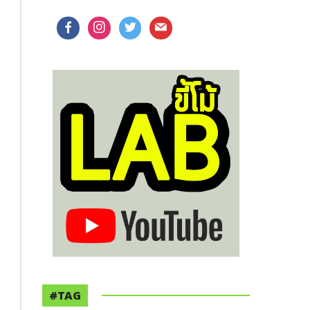
facebook
instagram
twitter
mail
#TAG