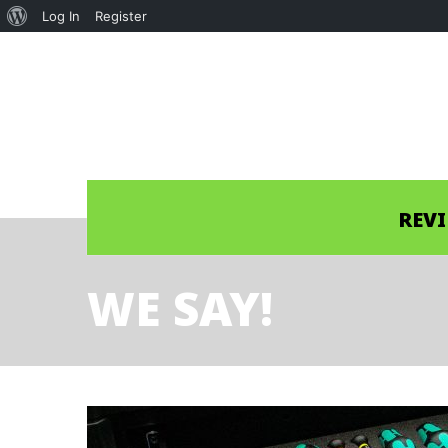
About
Log In
Register
WordPress
REV
WE SAY!