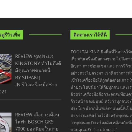
ูรีวิวเพิ่ม
ติดตามเราได้ที่นี่
TOOLTALKING คือพื้นที่ในการให้ค
REVIEW ชุดประเเจ
เกี่ยวกับเครื่องมือต่างๆรวมไปถึงกา
KINGTONY ทำไมถึงดี
ปัญหา การซ่อมแซม และ การรีวิวเค
มีคุณภาพขนาดนี้
อย่างตรงไปตรงมา เราคิดว่าการ
BY SUPAKIJ
เข้าใจเครื่องมือให้ถูกต้องก่อนการ
IN
รีวิวเครื่องมือช่าง
นำประโยชน์มาให้กับทุกคน และเราย
021
ด้วยว่าเครื่องมือคือกระจกสะท้อน
ก้าวหน้าของมนุษย์ หวังว่าทุกคนจะ
ประโยชน์จากพื้นที่เล็กๆแห่งนี้ที่เป็นพ
REVIEW เลื่อยวงเดือน
สาธารณะที่สร้างไว้สำหรับทุกคน ส
ไฟฟ้า BOSCH GKS
ว่าทุกคนจะรักเครื่องมือเหมือนกับที่
7000 ยอดนิยมในสาย
ขอบคุณครับ "sirotmusic"